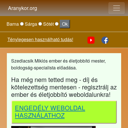
Aranykor.org
Barna
Sárga
Sötét
Ok
Ténylegesen használható tudás!
Szedlacsik Miklós ember és életjobbító mester,
boldogság-specialista előadása.
Ha még nem tetted meg - díj és
kötelezettség mentesen - regisztrálj az
ember és életjobbító weboldalunkra!
ENGEDÉLY WEBOLDAL
HASZNÁLATHOZ