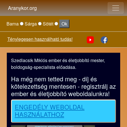
Aranykor.org
Barna
Sárga
Sötét
Ok
Ténylegesen használható tudás!
Szedlacsik Miklós ember és életjobbító mester,
boldogság-specialista előadása.
Ha még nem tetted meg - díj és
kötelezettség mentesen - regisztrálj az
ember és életjobbító weboldalunkra!
ENGEDÉLY WEBOLDAL
HASZNÁLATHOZ