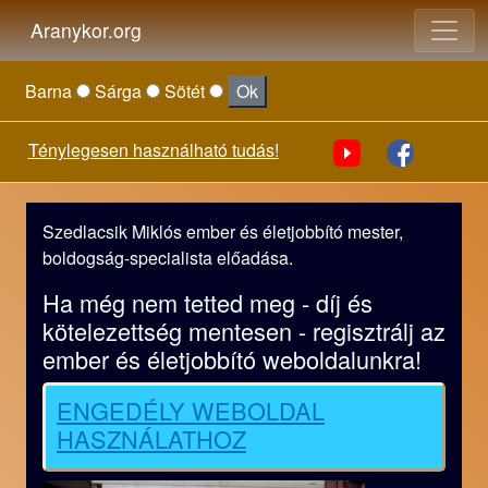
Aranykor.org
Barna
Sárga
Sötét
Ok
Ténylegesen használható tudás!
Szedlacsik Miklós ember és életjobbító mester,
boldogság-specialista előadása.
Ha még nem tetted meg - díj és
kötelezettség mentesen - regisztrálj az
ember és életjobbító weboldalunkra!
ENGEDÉLY WEBOLDAL
HASZNÁLATHOZ