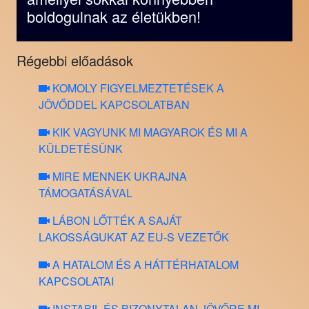
boldogulnak az életükben!
Régebbi előadások
KOMOLY FIGYELMEZTETÉSEK A
JÖVŐDDEL KAPCSOLATBAN
KIK VAGYUNK MI MAGYAROK ÉS MI A
KÜLDETÉSÜNK
MIRE MENNEK UKRAJNA
TÁMOGATÁSÁVAL
LÁBON LŐTTÉK A SAJÁT
LAKOSSÁGUKAT AZ EU-S VEZETŐK
A HATALOM ÉS A HÁTTÉRHATALOM
KAPCSOLATAI
INSTABIL ÉS BIZONYTALAN JÖVŐRE MI