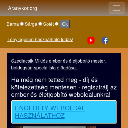
Aranykor.org
Barna
Sárga
Sötét
Ok
Ténylegesen használható tudás!
Szedlacsik Miklós ember és életjobbító mester,
boldogság-specialista előadása.
Ha még nem tetted meg - díj és
kötelezettség mentesen - regisztrálj az
ember és életjobbító weboldalunkra!
ENGEDÉLY WEBOLDAL
HASZNÁLATHOZ