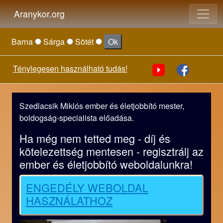
Aranykor.org
Barna
Sárga
Sötét
Ok
Ténylegesen használható tudás!
Szedlacsik Miklós ember és életjobbító mester,
boldogság-specialista előadása.
Ha még nem tetted meg - díj és
kötelezettség mentesen - regisztrálj az
ember és életjobbító weboldalunkra!
ENGEDÉLY WEBOLDAL
HASZNÁLATHOZ