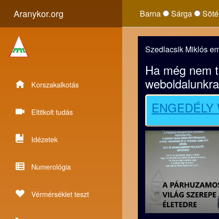
Aranykor.org
Barna
Sárga
Söté
Szedlacsik Miklós em
Ha még nem tet
weboldalunkra
Korszakalkotás
ENGEDÉLY
Eltitkolt tudás
Idézetek
Numerológia
Vérmérséklet teszt