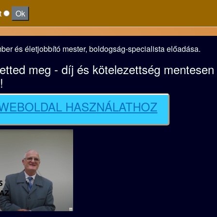
t
Ok
ber és életjobbító mester, boldogság-specialista előadása.
ted meg - díj és kötelezettség mentesen - 
!
 WEBOLDAL HASZNÁLATHOZ