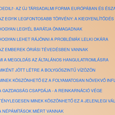
ás - 'DEDILI'- AZ ÚJ TÁRSADALMI FORMA EURÓPÁBAN ÉS É
ás - AZ EGYIK LEGFONTOSABB TÖRVÉNY: A KIEGYENLÍTŐDÉ
ás - HOGYAN LEGYÉL BARÁTJA ÖNMAGADNAK
ás - HOGYAN LEHET RÁJÖNNI A PROBLÉMÁK LELKI OKÁRA
ás - AZ EMBEREK ÓRIÁSI TÉVEDÉSBEN VANNAK
ás - MI A MEGOLDÁS AZ ÁLTALÁNOS HANGULATROMLÁSRA
ás - MIKÉNT JÖTT LÉTRE A BOLYGÓSZINTŰ VÍZÖZÖN
ás - MINEK KÖSZÖNHETŐ EZ A FOLYAMATOSAN NÖVEKVŐ INF
ás - A GAZDAGSÁG CSAPDÁJA - A REINKARNÁCIÓ VÉGE
ás - TÉNYLEGESEN MINEK KÖSZÖNHETŐ EZ A JELENLEGI V
s - A NÉPÁMÍTÁSOK MIÉRT VANNAK