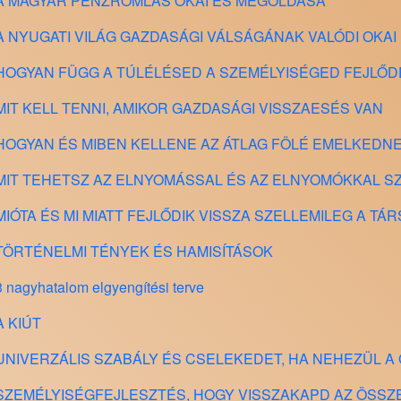
ás - A MAGYAR PÉNZROMLÁS OKAI ÉS MEGOLDÁSA
ás - A NYUGATI VILÁG GAZDASÁGI VÁLSÁGÁNAK VALÓDI OKAI
ás - HOGYAN FÜGG A TÚLÉLÉSED A SZEMÉLYISÉGED FEJLŐ
s - MIT KELL TENNI, AMIKOR GAZDASÁGI VISSZAESÉS VAN
ás - HOGYAN ÉS MIBEN KELLENE AZ ÁTLAG FÖLÉ EMELKEDN
ás - MIT TEHETSZ AZ ELNYOMÁSSAL ÉS AZ ELNYOMÓKKAL 
s - MIÓTA ÉS MI MIATT FEJLŐDIK VISSZA SZELLEMILEG A T
ás - TÖRTÉNELMI TÉNYEK ÉS HAMISÍTÁSOK
 3 nagyhatalom elgyengítési terve
 A KIÚT
ás - UNIVERZÁLIS SZABÁLY ÉS CSELEKEDET, HA NEHEZÜL 
ás - SZEMÉLYISÉGFEJLESZTÉS, HOGY VISSZAKAPD AZ ÖS