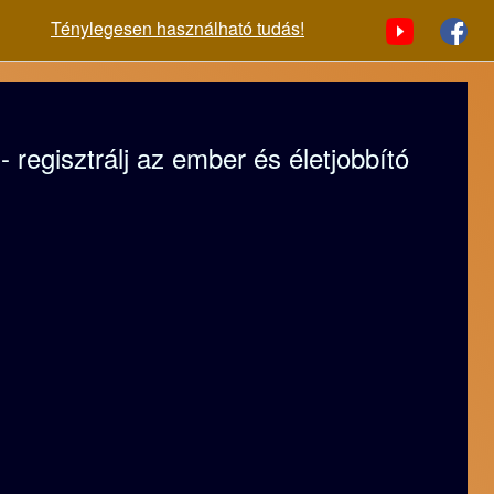
Ténylegesen használható tudás!
regisztrálj az ember és életjobbító