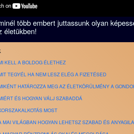
minél több embert juttassunk olyan képes
z életükben!
k
s - MI KELL A BOLDOG ÉLETHEZ
s - MIT TEGYÉL HA NEM LESZ ELÉG A FIZETÉSED
dás - MIKÉNT HATÁROZZA MEG AZ ÉLETKÖRÜLMÉNY A GOND
s - MIÉRT ÉS HOGYAN VÁLJ SZABADDÁ
s - KORSZAKALKOTÁS MOST
ás - A MAI VILÁGBAN HOGYAN LEHETSZ SZABAD ÉS ANYAG