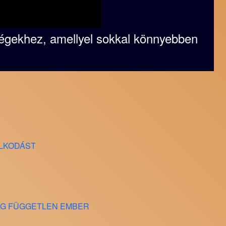
ségekhez, amellyel sokkal könnyebben
OLKODÁST
ILAG FÜGGETLEN EMBER