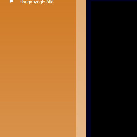
Hanganyagletöltő