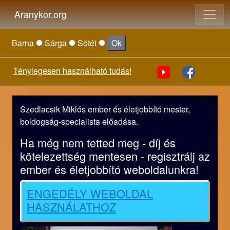
Aranykor.org
Barna
Sárga
Sötét
Ok
Ténylegesen használható tudás!
Szedlacsik Miklós ember és életjobbító mester,
boldogság-specialista előadása.
Ha még nem tetted meg - díj és
kötelezettség mentesen - regisztrálj az
ember és életjobbító weboldalunkra!
ENGEDÉLY WEBOLDAL
HASZNÁLATHOZ