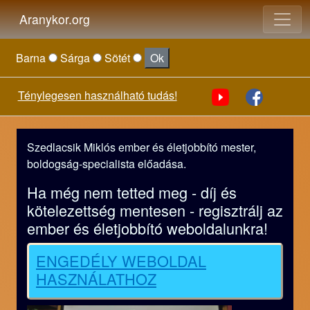
Aranykor.org
Barna
Sárga
Sötét
Ok
Ténylegesen használható tudás!
Szedlacsik Miklós ember és életjobbító mester,
boldogság-specialista előadása.
Ha még nem tetted meg - díj és
kötelezettség mentesen - regisztrálj az
ember és életjobbító weboldalunkra!
ENGEDÉLY WEBOLDAL
HASZNÁLATHOZ