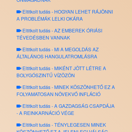
Eltitkolt tudás - HOGYAN LEHET RÁJÖNNI
A PROBLÉMÁK LELKI OKÁRA
Eltitkolt tudás - AZ EMBEREK ÓRIÁSI
TÉVEDÉSBEN VANNAK
Eltitkolt tudás - MI A MEGOLDÁS AZ
ÁLTALÁNOS HANGULATROMLÁSRA
Eltitkolt tudás - MIKÉNT JÖTT LÉTRE A
BOLYGÓSZINTŰ VÍZÖZÖN
Eltitkolt tudás - MINEK KÖSZÖNHETŐ EZ A
FOLYAMATOSAN NÖVEKVŐ INFLÁCIÓ
Eltitkolt tudás - A GAZDAGSÁG CSAPDÁJA
- A REINKARNÁCIÓ VÉGE
Eltitkolt tudás - TÉNYLEGESEN MINEK
KÖSZÖNHETŐ EZ A JELENLEGI VÁLSÁG