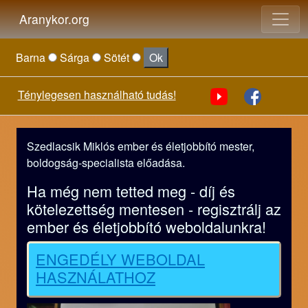
Aranykor.org
Barna
Sárga
Sötét
Ok
Ténylegesen használható tudás!
Szedlacsik Miklós ember és életjobbító mester,
boldogság-specialista előadása.
Ha még nem tetted meg - díj és
kötelezettség mentesen - regisztrálj az
ember és életjobbító weboldalunkra!
ENGEDÉLY WEBOLDAL
HASZNÁLATHOZ